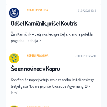
CELJE
 | 
PRVA LIGA
01.07.2026 12:13
Odšel Karničnik, prišel Koutris
Žan Karničnik – tretji nosilec igre Celja, ki mu je potekla
pogodba – odhaja iz…
KOPER
 | 
PRVA LIGA
30.06.2026 14:10
Še en novinec v Kopru
Koprčani še naprej vetrijo svojo zasedbo. Iz italijanskega
tretjeligaša Novare je prišel Giuseppe Agyemang, 24-
letni…