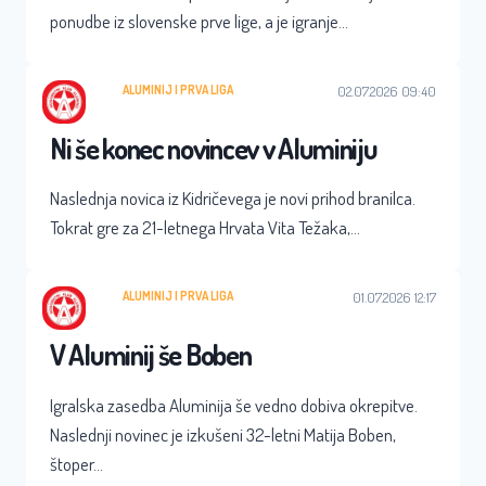
ponudbe iz slovenske prve lige, a je igranje…
ALUMINIJ
 | 
PRVA LIGA
02.07.2026 09:40
Ni še konec novincev v Aluminiju
Naslednja novica iz Kidričevega je novi prihod branilca.
Tokrat gre za 21-letnega Hrvata Vita Težaka,…
ALUMINIJ
 | 
PRVA LIGA
01.07.2026 12:17
V Aluminij še Boben
Igralska zasedba Aluminija še vedno dobiva okrepitve.
Naslednji novinec je izkušeni 32-letni Matija Boben,
štoper…