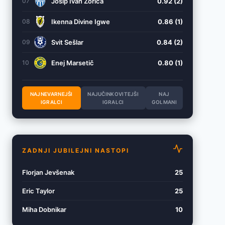
Josip Ivan Zorica
0.92 (2)
07
Ikenna Divine Igwe
0.86 (1)
08
Svit Sešlar
0.84 (2)
09
Enej Marsetič
0.80 (1)
10
NAJNEVARNEJŠI
NAJUČINKOVITEJŠI
NAJ
IGRALCI
IGRALCI
GOLMANI
ZADNJI JUBILEJNI NASTOPI
Florjan Jevšenak
25
Eric Taylor
25
Miha Dobnikar
10