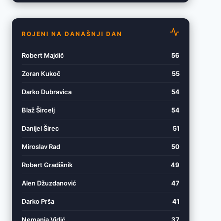
ROJENI NA DANAŠNJI DAN
Robert Majdič
56
Zoran Kukoč
55
Darko Dubravica
54
Blaž Šircelj
54
Danijel Širec
51
Miroslav Rad
50
Robert Gradišnik
49
Alen Džuzdanović
47
Darko Prša
41
Nemanja Vidić
37