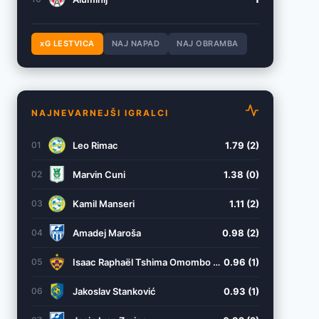
xG LESTVICA
NAJ NAPAD
NAJ OBRAMBA
NAJNEVARNEJŠI IGRALCI
Leo Rimac
1.79 (2)
01
Marvin Cuni
1.38 (0)
02
Kamil Manseri
1.11 (2)
03
Amadej Maroša
0.98 (2)
04
Isaac Raphaël Tshima Omombo Tshipamba-Mulowayi
0.96 (1)
05
Jakoslav Stanković
0.93 (1)
06