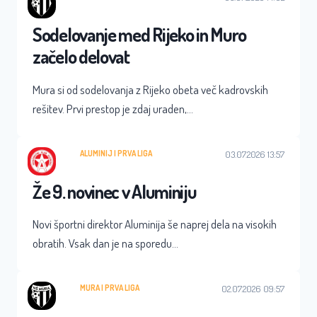
Sodelovanje med Rijeko in Muro
začelo delovat
Mura si od sodelovanja z Rijeko obeta več kadrovskih
rešitev. Prvi prestop je zdaj uraden,…
ALUMINIJ
 | 
PRVA LIGA
03.07.2026 13:57
Že 9. novinec v Aluminiju
Novi športni direktor Aluminija še naprej dela na visokih
obratih. Vsak dan je na sporedu…
MURA
 | 
PRVA LIGA
02.07.2026 09:57