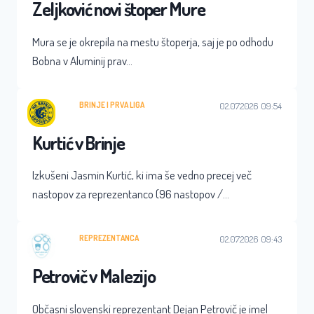
Zeljković novi štoper Mure
Mura se je okrepila na mestu štoperja, saj je po odhodu
Bobna v Aluminij prav…
BRINJE
 | 
PRVA LIGA
02.07.2026 09:54
Kurtić v Brinje
Izkušeni Jasmin Kurtić, ki ima še vedno precej več
nastopov za reprezentanco (96 nastopov /…
REPREZENTANCA
02.07.2026 09:43
Petrovič v Malezijo
Občasni slovenski reprezentant Dejan Petrovič je imel