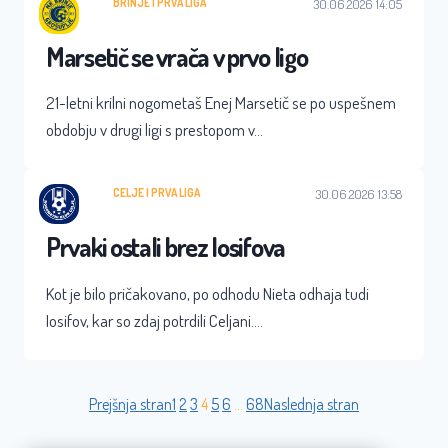
BRINJE
 | 
PRVA LIGA
30.06.2026 14:05
Marsetič se vrača v prvo ligo
21-letni krilni nogometaš Enej Marsetič se po uspešnem
obdobju v drugi ligi s prestopom v…
CELJE
 | 
PRVA LIGA
30.06.2026 13:58
Prvaki ostali brez Iosifova
Kot je bilo pričakovano, po odhodu Nieta odhaja tudi
Iosifov, kar so zdaj potrdili Celjani.…
Prejšnja stran
1
2
3
4
5
6
…
68
Naslednja stran