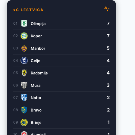
xG LESTVICA
7
Olimpija
01
7
Koper
02
5
Maribor
03
4
Celje
04
4
Radomlje
05
3
Mura
06
2
Nafta
07
2
Bravo
08
1
Brinje
09
1
Aluminij
10