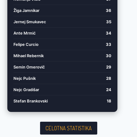
Žiga Jamnikar
36
Jernej Smukavec
35
Ante Mrmić
34
Felipe Curcio
33
Mihael Rebernik
30
Semin Omerovič
29
Nejc Pušnik
28
Nejc Gradišar
24
Stefan Brankovski
18
CELOTNA STATISTIKA