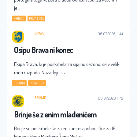
je…
, 
PRIHOD
PRVA LIGA
BRAVO
06.07.2026 11:44
Osipu Brava ni konec
Ekipa Brava, ki je poskrbela za sijajno sezono, se v veliki
meri razpada. Nazadnje sta…
, 
ODHODI
PRVA LIGA
BRINJE
06.07.2026 11:42
Brinje še z enim mladeničem
Brinje so poskrbele še za en zanimiv prihod. Gre za 18-
letnega člana Maribora Žana Meška,…