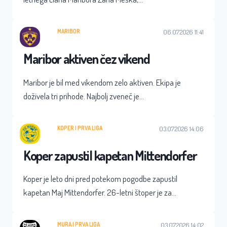
MARIBOR
06.07.2026 11:41
Maribor aktiven čez vikend
Maribor je bil med vikendom zelo aktiven. Ekipa je
doživela tri prihode. Najbolj zveneč je…
KOPER
 | 
PRVA LIGA
03.07.2026 14:06
Koper zapustil kapetan Mittendorfer
Koper je leto dni pred potekom pogodbe zapustil
kapetan Maj Mittendorfer. 26-letni štoper je za…
MURA
 | 
PRVA LIGA
03.07.2026 14:02