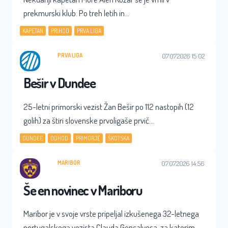
prekmurski klub. Po treh letih in…
, 
, 
KAPETAN
PRIHOD
PRVA LIGA
PRVA LIGA
07.07.2026 15:02
Bešir v Dundee
25-letni primorski vezist Žan Bešir po 112 nastopih (12
golih) za štiri slovenske prvoligaše prvič…
, 
, 
, 
DUNDEE
ODHOD
PRIMORJE
ŠKOTSKA
MARIBOR
07.07.2026 14:56
Še en novinec v Mariboru
Maribor je v svoje vrste pripeljal izkušenega 32-letnega
portugalskega vezista Clauda Goncalvesa, za katerim