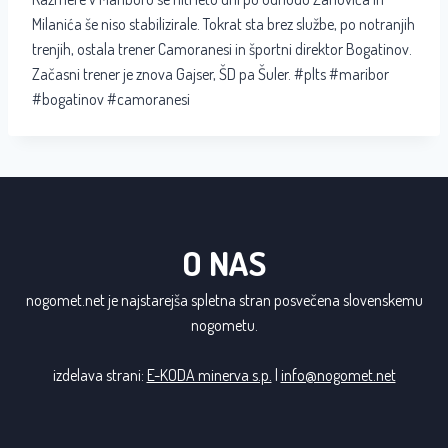
Milanića še niso stabilizirale. Tokrat sta brez službe, po notranjih
trenjih, ostala trener Camoranesi in športni direktor Bogatinov.
Začasni trener je znova Gajser, ŠD pa Šuler. #plts #maribor
#bogatinov #camoranesi
O NAS
nogomet.net je najstarejša spletna stran posvečena slovenskemu
nogometu.
izdelava strani:
E-KODA minerva s.p.
|
info@nogomet.net