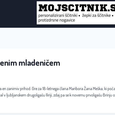
z enim mladeničem
za en zanimiv prihod. Gre za 18-letnega člana Maribora Žana Meška, ki poča
ral v ljubljanskem drugoligašu Iliriji, zdaj pa se k novemu prvoligašu Brinju 