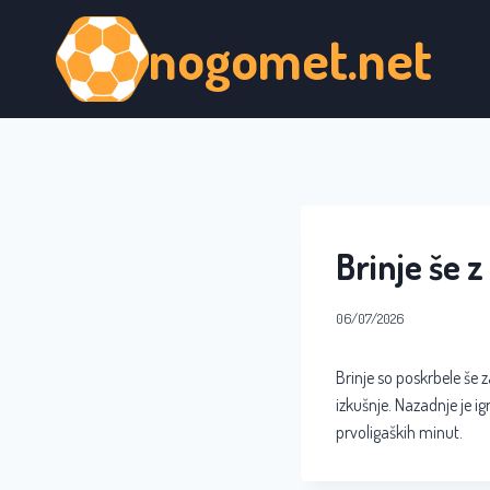
Skip
nogomet.net
to
content
Brinje še 
06/07/2026
Brinje so poskrbele še 
izkušnje. Nazadnje je ig
prvoligaških minut.