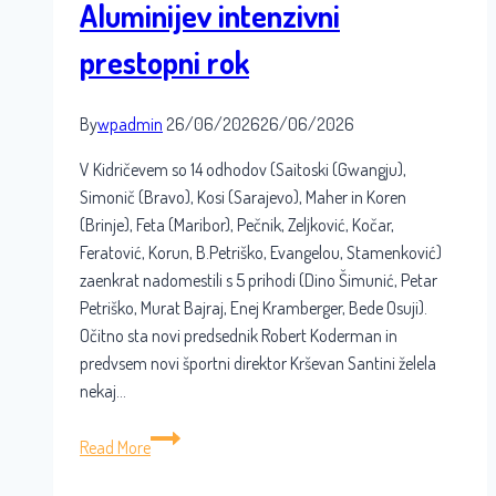
Aluminijev intenzivni
prestopni rok
By
wpadmin
26/06/2026
26/06/2026
V Kidričevem so 14 odhodov (Saitoski (Gwangju),
Simonič (Bravo), Kosi (Sarajevo), Maher in Koren
(Brinje), Feta (Maribor), Pečnik, Zeljković, Kočar,
Feratović, Korun, B.Petriško, Evangelou, Stamenković)
zaenkrat nadomestili s 5 prihodi (Dino Šimunić, Petar
Petriško, Murat Bajraj, Enej Kramberger, Bede Osuji).
Očitno sta novi predsednik Robert Koderman in
predvsem novi športni direktor Krševan Santini želela
nekaj…
Aluminijev
Read More
intenzivni
prestopni