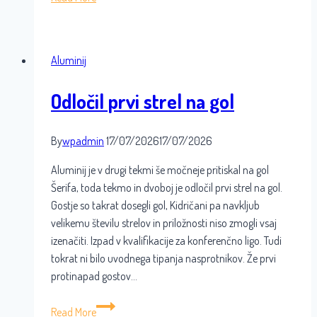
ulovil
izenačenje
Aluminij
Odločil prvi strel na gol
By
wpadmin
17/07/2026
17/07/2026
Aluminij je v drugi tekmi še močneje pritiskal na gol
Šerifa, toda tekmo in dvoboj je odločil prvi strel na gol.
Gostje so takrat dosegli gol, Kidričani pa navkljub
velikemu številu strelov in priložnosti niso zmogli vsaj
izenačiti. Izpad v kvalifikacije za konferenčno ligo. Tudi
tokrat ni bilo uvodnega tipanja nasprotnikov. Že prvi
protinapad gostov…
Odločil
Read More