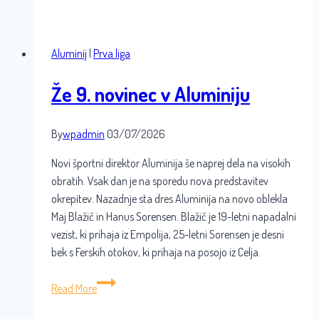
zares
Aluminij
|
Prva liga
Že 9. novinec v Aluminiju
By
wpadmin
03/07/2026
Novi športni direktor Aluminija še naprej dela na visokih
obratih. Vsak dan je na sporedu nova predstavitev
okrepitev. Nazadnje sta dres Aluminija na novo oblekla
Maj Blažič in Hanus Sorensen. Blažič je 19-letni napadalni
vezist, ki prihaja iz Empolija, 25-letni Sorensen je desni
bek s Ferskih otokov, ki prihaja na posojo iz Celja.
Že
Read More
9.
novinec