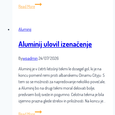
Še
Read More
drugi
in
definitivni
Aluminij
izpad
Aluminija
Aluminij ulovil izenačenje
By
wpadmin
24/07/2026
Aluminij je v četrti letošnji tekmi le dosegel gol, ki je na
koncu pomenil remi proti albanskemu Dinamu Cityju. S
tem so se možnosti za napredovanje nekoliko povečale,
a Aluminij bo na drugi tekmi moral delovati bolje,
predvsem bolj sveže in pogumno. Celotna tekma je bila
izjemno prazna glede strelov in priložnosti. Na koncu je…
Aluminij
Read More