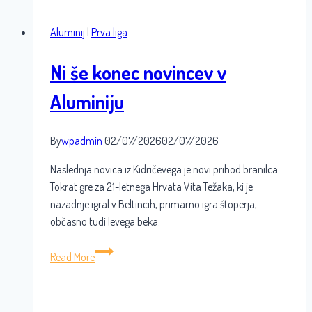
v
Aluminij
|
Prva liga
Aluminiju
Ni še konec novincev v
Aluminiju
By
wpadmin
02/07/2026
02/07/2026
Naslednja novica iz Kidričevega je novi prihod branilca.
Tokrat gre za 21-letnega Hrvata Vita Težaka, ki je
nazadnje igral v Beltincih, primarno igra štoperja,
občasno tudi levega beka.
Ni
Read More
še
konec
novincev