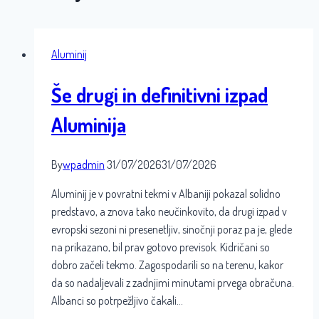
Aluminij
Še drugi in definitivni izpad
Aluminija
By
wpadmin
31/07/2026
31/07/2026
Aluminij je v povratni tekmi v Albaniji pokazal solidno
predstavo, a znova tako neučinkovito, da drugi izpad v
evropski sezoni ni presenetljiv, sinočnji poraz pa je, glede
na prikazano, bil prav gotovo previsok. Kidričani so
dobro začeli tekmo. Zagospodarili so na terenu, kakor
da so nadaljevali z zadnjimi minutami prvega obračuna.
Albanci so potrpežljivo čakali…