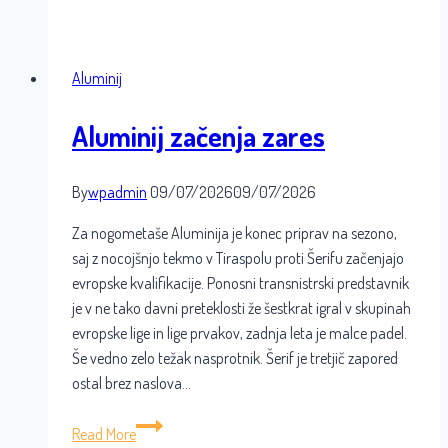
začetek
Aluminija
Aluminij
Aluminij začenja zares
By
wpadmin
09/07/2026
09/07/2026
Za nogometaše Aluminija je konec priprav na sezono,
saj z nocojšnjo tekmo v Tiraspolu proti Šerifu začenjajo
evropske kvalifikacije. Ponosni transnistrski predstavnik
je v ne tako davni preteklosti že šestkrat igral v skupinah
evropske lige in lige prvakov, zadnja leta je malce padel.
Še vedno zelo težak nasprotnik. Šerif je tretjič zapored
ostal brez naslova…
Aluminij
Read More
začenja