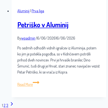
rok
Aluminij
|
Prva liga
Petriško v Aluminij
By
wpadmin
16/06/2026
16/06/2026
Po sedmih odhodih vidnih igralcev iz Aluminija, potem
ko jim je potekla pogodba, so v Kidričevem potrdili
prihod dveh novincev. Prvi je hrvaški branilec Dino
Šimunić, tudi drugi je Hrvat, stari znanec navijačev vezist
Petar Petriško, ki se vrača iz Kopra.
Petriško
Read More
v
Aluminij
Next
Page
1
2
3