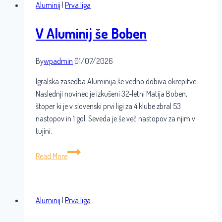
Aluminij
|
Prva liga
v
Aluminiju
V Aluminij še Boben
By
wpadmin
01/07/2026
Igralska zasedba Aluminija še vedno dobiva okrepitve.
Naslednji novinec je izkušeni 32-letni Matija Boben,
štoper ki je v slovenski prvi ligi za 4 klube zbral 53
nastopov in 1 gol. Seveda je še več nastopov za njim v
tujini.
V
Read More
Aluminij
še
Boben
Aluminij
|
Prva liga