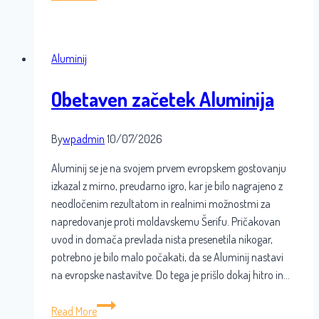
prvi
strel
na
Aluminij
gol
Obetaven začetek Aluminija
By
wpadmin
10/07/2026
Aluminij se je na svojem prvem evropskem gostovanju
izkazal z mirno, preudarno igro, kar je bilo nagrajeno z
neodločenim rezultatom in realnimi možnostmi za
napredovanje proti moldavskemu Šerifu. Pričakovan
uvod in domača prevlada nista presenetila nikogar,
potrebno je bilo malo počakati, da se Aluminij nastavi
na evropske nastavitve. Do tega je prišlo dokaj hitro in…
Obetaven
Read More