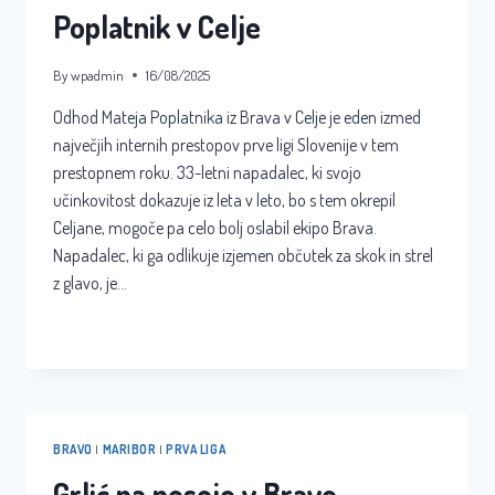
Poplatnik v Celje
By
wpadmin
16/08/2025
Odhod Mateja Poplatnika iz Brava v Celje je eden izmed
največjih internih prestopov prve ligi Slovenije v tem
prestopnem roku. 33-letni napadalec, ki svojo
učinkovitost dokazuje iz leta v leto, bo s tem okrepil
Celjane, mogoče pa celo bolj oslabil ekipo Brava.
Napadalec, ki ga odlikuje izjemen občutek za skok in strel
z glavo, je…
POPLATNIK
READ MORE
V
CELJE
BRAVO
|
MARIBOR
|
PRVA LIGA
Grlić na posojo v Bravo