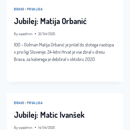
BRAVO
|
PRVA LIGA
Jubilej: Matija Orbanić
By
wpadmin
22/04/2025
100 – Golman Matija Orbanić je prišel do stotega nastopa
v prvi ligi Slovenije. 24-letni Hrvat je vse zbral v dresu
Brava, za katerega je debitiral v oktobru 2020.
JUBILEJ:
READ MORE
MATIJA
ORBANIĆ
BRAVO
|
PRVA LIGA
Jubilej: Matic Ivanšek
By
wpadmin
14/04/2025