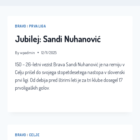
BRAVO
|
PRVA LIGA
Jubilej: Sandi Nuhanović
By
wpadmin
12/11/2025
150 – 26-letni vezist Brava Sandi Nuhanović je na remiju v
Celju prišel do svojega stopetdesetega nastopa v slovenski
prvi ligi. Od debija pred štirimi leti je za tri klube dosegel 17
prvoligaških golov.
JUBILEJ:
READ MORE
SANDI
NUHANOVIĆ
BRAVO
|
CELJE