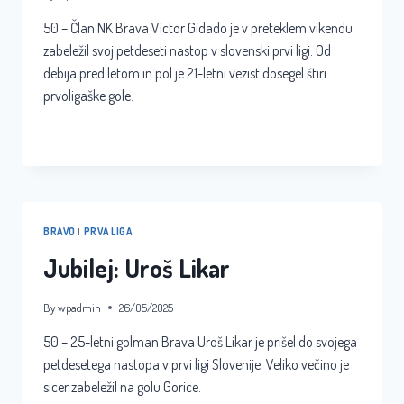
50 – Član NK Brava Victor Gidado je v preteklem vikendu
zabeležil svoj petdeseti nastop v slovenski prvi ligi. Od
debija pred letom in pol je 21-letni vezist dosegel štiri
prvoligaške gole.
JUBILEJ:
READ MORE
VICTOR
GIDADO
BRAVO
|
PRVA LIGA
Jubilej: Uroš Likar
By
wpadmin
26/05/2025
50 – 25-letni golman Brava Uroš Likar je prišel do svojega
petdesetega nastopa v prvi ligi Slovenije. Veliko večino je
sicer zabeležil na golu Gorice.