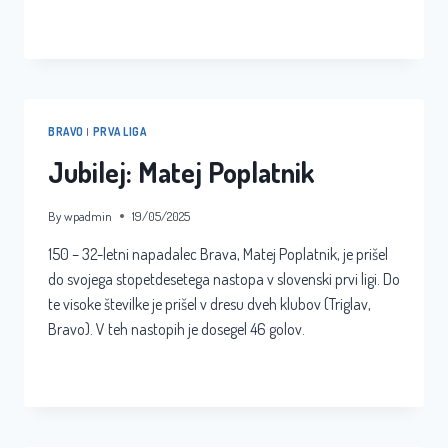
JUBILEJ:
READ MORE
UROŠ
LIKAR
BRAVO
|
PRVA LIGA
Jubilej: Matej Poplatnik
By
wpadmin
19/05/2025
150 – 32-letni napadalec Brava, Matej Poplatnik, je prišel
do svojega stopetdesetega nastopa v slovenski prvi ligi. Do
te visoke številke je prišel v dresu dveh klubov (Triglav,
Bravo). V teh nastopih je dosegel 46 golov.
JUBILEJ:
READ MORE
MATEJ
POPLATNIK