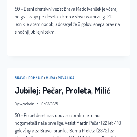
50 – Desni ofenzivni vezist Brava Matic Ivanšek je včeraj
odigral svojo petdeseto tekmo v slovenski prvi ligi. 20-
letnik je v tem obdobju dosegel že 6 golov, enega prav na
sinočnji jubilejni tekmi.
JUBILEJ:
READ MORE
MATIC
IVANŠEK
BRAVO
|
DOMŽALE
|
MURA
|
PRVA LIGA
Jubilej: Pečar, Proleta, Milić
By
wpadmin
10/03/2025
50 – Po petdeset nastopov so zbrali trije mladi
nogometaši naše prve lige. Vezist Martin Pečar (22 let / 10
golov) igra za Bravo, branilec Borna Proleta (23/2) za