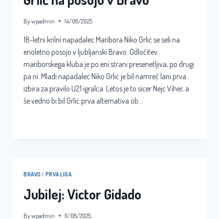
By
wpadmin
14/08/2025
18-letni krilni napadalec Maribora Niko Grlić se seli na
enoletno posojo v ljubljanski Bravo. Odločitev
mariborskega kluba je po eni strani presenetljiva, po drugi
pa ni. Mladi napadalec Niko Grlić je bil namreč lani prva
izbira za pravilo U21 igralca. Letos je to sicer Nejc Viher, a
še vedno bi bil Grlić prva alternativa ob…
GRLIĆ
READ MORE
NA
POSOJO
V
BRAVO
BRAVO
|
PRVA LIGA
Jubilej: Victor Gidado
By
wpadmin
11/08/2025