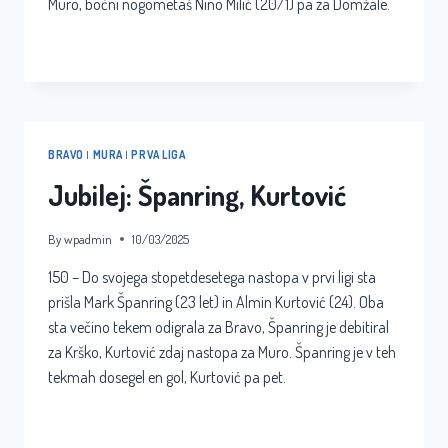
Muro, bočni nogometaš Nino Milić (20/1) pa za Domžale.
JUBILEJ:
READ MORE
PEČAR,
PROLETA,
MILIĆ
BRAVO
|
MURA
|
PRVA LIGA
Jubilej: Španring, Kurtović
By
wpadmin
10/03/2025
150 – Do svojega stopetdesetega nastopa v prvi ligi sta
prišla Mark Španring (23 let) in Almin Kurtović (24). Oba
sta večino tekem odigrala za Bravo, Španring je debitiral
za Krško, Kurtović zdaj nastopa za Muro. Španring je v teh
tekmah dosegel en gol, Kurtović pa pet.
JUBILEJ:
READ MORE
ŠPANRING,