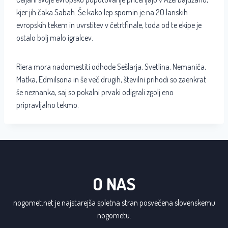
kjer jih čaka Sabah. Še kako lep spomin je na 20 lanskih
evropskih tekem in uvrstitev v četrtfinale, toda od te ekipe je
ostalo bolj malo igralcev.
Riera mora nadomestiti odhode Sešlarja, Svetlina, Nemaniča,
Matka, Edmilsona in še več drugih, številni prihodi so zaenkrat
še neznanka, saj so pokalni prvaki odigrali zgolj eno
pripravljalno tekmo.
O NAS
nogomet.net je najstarejša spletna stran posvečena slovenskemu
nogometu.