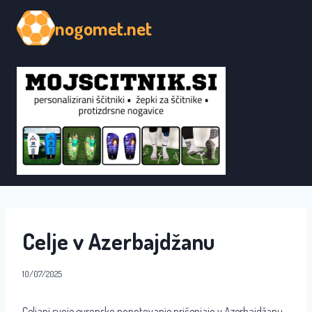
Skip
nogomet.net
to
content
Celje v Azerbajdžanu
10/07/2025
Celjani svoje evropsko popotovanje pričenjajo v Azerbajdžanu,