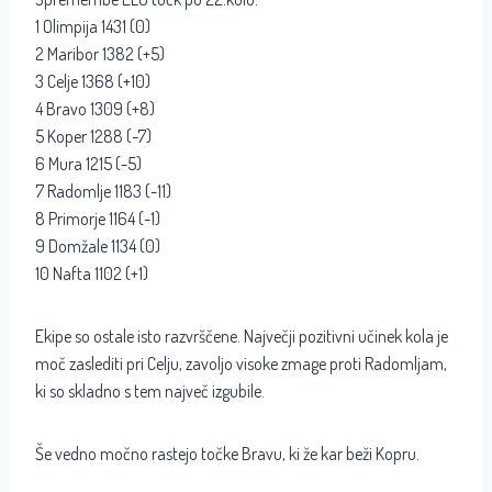
1 Olimpija 1431 (0)
2 Maribor 1382 (+5)
3 Celje 1368 (+10)
4 Bravo 1309 (+8)
5 Koper 1288 (-7)
6 Mura 1215 (-5)
7 Radomlje 1183 (-11)
8 Primorje 1164 (-1)
9 Domžale 1134 (0)
10 Nafta 1102 (+1)
Ekipe so ostale isto razvrščene. Največji pozitivni učinek kola je
moč zaslediti pri Celju, zavoljo visoke zmage proti Radomljam,
ki so skladno s tem največ izgubile.
Še vedno močno rastejo točke Bravu, ki že kar beži Kopru.