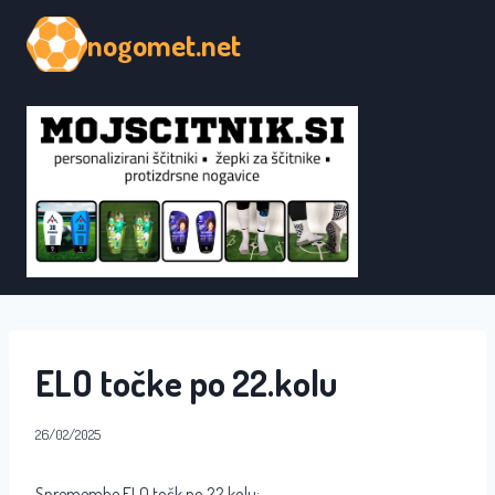
Skip
nogomet.net
to
content
ELO točke po 22.kolu
26/02/2025
Spremembe ELO točk po 22.kolu: