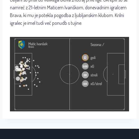
namreč z 21-letnim Maticem Ivanškom, donevadnim igralcem
Brava, ki mu je potekla pogodba z ljubljanskim klubom. Krilni
igralec je imel tudi več ponudb s tujine.