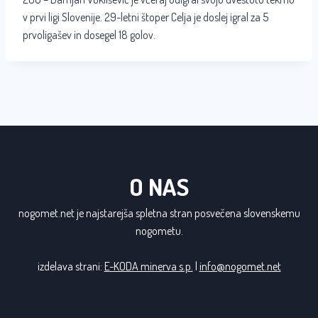
v prvi ligi Slovenije. 29-letni štoper Celja je doslej igral za 5
prvoligašev in dosegel 18 golov.
O NAS
nogomet.net je najstarejša spletna stran posvečena slovenskemu
nogometu.
izdelava strani:
E-KODA minerva s.p.
|
info@nogomet.net