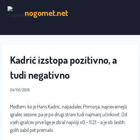
Skip
nogomet.net
to
content
Kadrić izstopa pozitivno, a
tudi negativno
04/06/2026
Medtem, ko je Haris Kadrić, napadalec Primorja, najnevarnejši
igralec sezone, pa je po drugi strani tudi najmanj učinkovit. Od
vseh igralcev prve lige je zbral najvišji xG – 11.21 – a je ob šestih
golih zabil pet premalo.