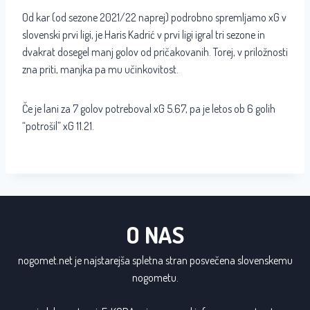
Od kar (od sezone 2021/22 naprej) podrobno spremljamo xG v
slovenski prvi ligi, je Haris Kadrić v prvi ligi igral tri sezone in
dvakrat dosegel manj golov od pričakovanih. Torej, v priložnosti
zna priti, manjka pa mu učinkovitost.
Če je lani za 7 golov potreboval xG 5.67, pa je letos ob 6 golih
“potrošil” xG 11.21.
O NAS
nogomet.net je najstarejša spletna stran posvečena slovenskemu
nogometu.