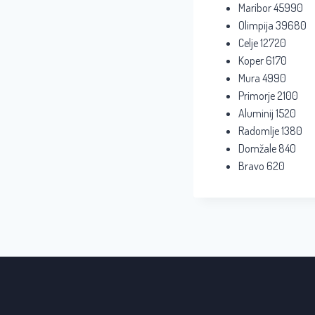
Maribor 45990
Olimpija 39680
Celje 12720
Koper 6170
Mura 4990
Primorje 2100
Aluminij 1520
Radomlje 1380
Domžale 840
Bravo 620