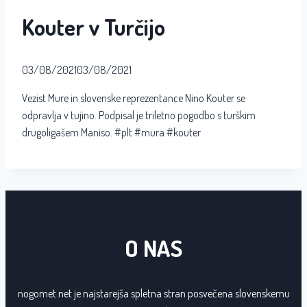
Kouter v Turčijo
03/08/2021
03/08/2021
Vezist Mure in slovenske reprezentance Nino Kouter se
odpravlja v tujino. Podpisal je triletno pogodbo s turškim
drugoligašem Maniso. #plt #mura #kouter
O NAS
nogomet.net je najstarejša spletna stran posvečena slovenskemu