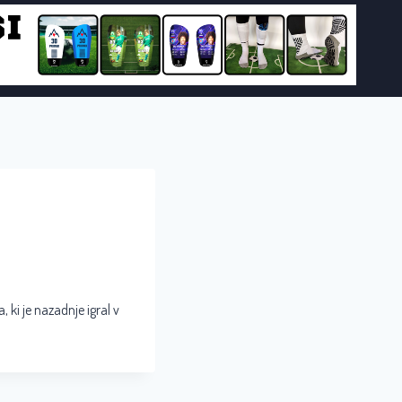
 ki je nazadnje igral v