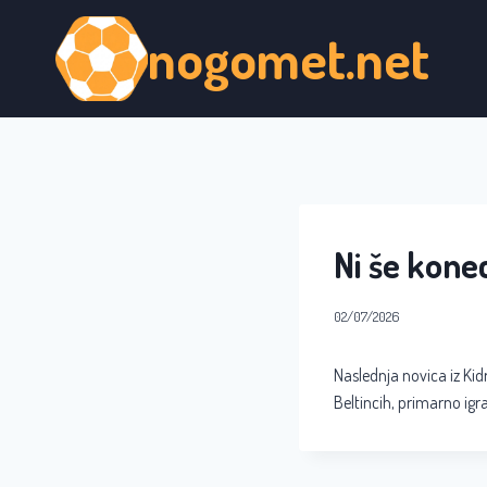
Skip
nogomet.net
to
content
Ni še kone
02/07/2026
Naslednja novica iz Kidr
Beltincih, primarno igr