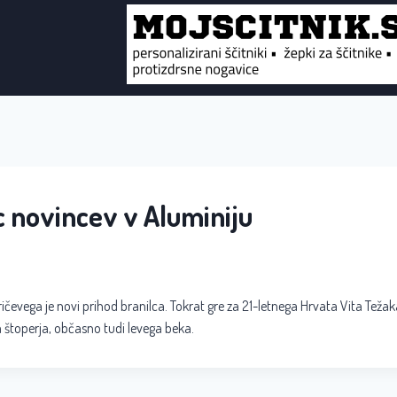
c novincev v Aluminiju
ičevega je novi prihod branilca. Tokrat gre za 21-letnega Hrvata Vita Težaka,
a štoperja, občasno tudi levega beka.