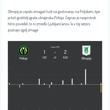
Olimpiji je uspelo zmagati tudi na gostovanju na Poljskem, kjer
je kot gostitelj igrala ukrajinska Polisja. Čeprav je nasprotnik
hitro povedel, to ni zmedlo Ljubljančanov, ki v tej sezoni
poznajo zgolj zmage.