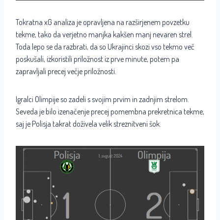
Tokratna xG analiza je opravljena na razširjenem povzetku
tekme, tako da verjetno manjka kakšen manj nevaren strel.
Toda lepo se da razbrati, da so Ukrajinci skozi vso tekmo več
poskušali, izkoristili priložnost iz prve minute, potem pa
zapravljali precej večje priložnosti.
Igralci Olimpije so zadeli s svojim prvim in zadnjim strelom.
Seveda je bilo izenačenje precej pomembna prekretnica tekme,
saj je Polisja takrat doživela velik streznitveni šok.