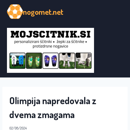
Skip
nogomet.net
to
content
Olimpija napredovala z
dvema zmagama
02/08/2024