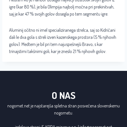
igre (kar 80 %), je bila Olimpija najbolj močna pri prekinitvah,
saj je kar 47 % svojih golov dosegla po tem segmentu igre.
Aluminij očitno ni imel specializiranega strelca, saj so Kidričani
dali le dva gola s streli izven kazenskega prostora (5 % njihovih
golov). Medtem je bil pri tem najuspešnejši Bravo, s kar
trinajstimi takšnimi goli, kar je zneslo 21 % njihovih golov.
O NAS
nogomet.net je najstarejša spletna stran posvečena slovenskemu
nogometu.