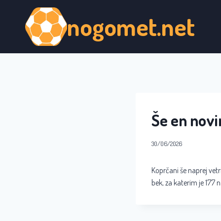
Skip
nogomet.net
to
content
Še en novi
30/06/2026
Koprčani še naprej vetri
bek, za katerim je 177 na