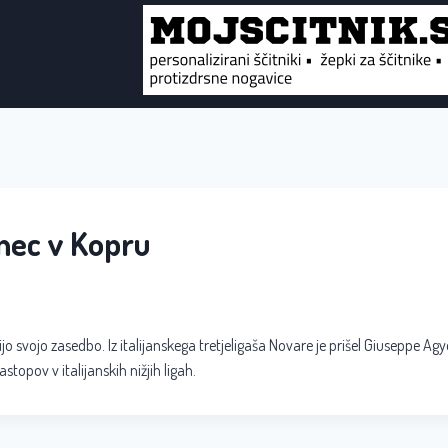
nec v Kopru
jo svojo zasedbo. Iz italijanskega tretjeligaša Novare je prišel Giuseppe Agy
stopov v italijanskih nižjih ligah.