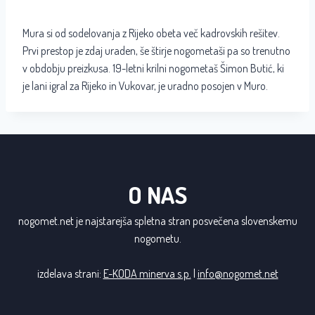
Mura si od sodelovanja z Rijeko obeta več kadrovskih rešitev.
Prvi prestop je zdaj uraden, še štirje nogometaši pa so trenutno
v obdobju preizkusa. 19-letni krilni nogometaš Šimon Butić, ki
je lani igral za Rijeko in Vukovar, je uradno posojen v Muro.
O NAS
nogomet.net je najstarejša spletna stran posvečena slovenskemu
nogometu.
izdelava strani:
E-KODA minerva s.p.
|
info@nogomet.net