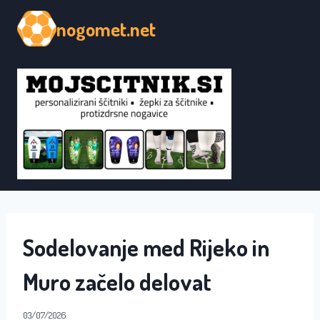
Skip
nogomet.net
to
content
Sodelovanje med Rijeko in
Muro začelo delovat
03/07/2026