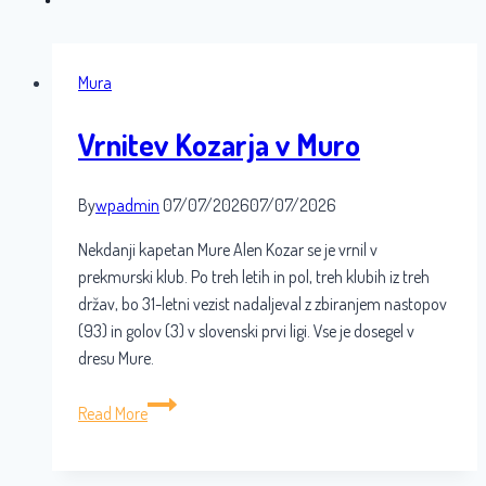
Mura
Vrnitev Kozarja v Muro
By
wpadmin
07/07/2026
07/07/2026
Nekdanji kapetan Mure Alen Kozar se je vrnil v
prekmurski klub. Po treh letih in pol, treh klubih iz treh
držav, bo 31-letni vezist nadaljeval z zbiranjem nastopov
(93) in golov (3) v slovenski prvi ligi. Vse je dosegel v
dresu Mure.
Vrnitev
Read More
Kozarja
v
Muro