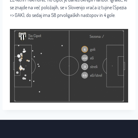
se znajde na več položajih, se v Slovenijo vrača iz tujine (Spezia
=> GAK), do sedaj ima 58 prvoligaških nastopov in 4 gole.