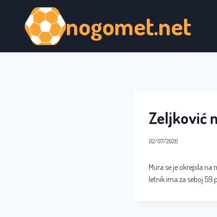
Skip
nogomet.net
to
content
Zeljković 
02/07/2026
Mura se je okrepila na 
letnik ima za seboj 59 