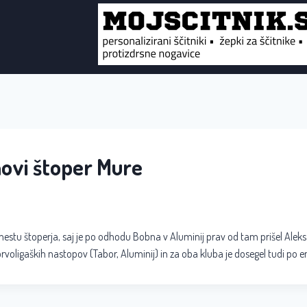
novi štoper Mure
mestu štoperja, saj je po odhodu Bobna v Aluminij prav od tam prišel Aleks
prvoligaških nastopov (Tabor, Aluminij) in za oba kluba je dosegel tudi po en