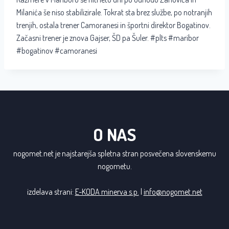
Milanića še niso stabilizirale. Tokrat sta brez službe, po notranjih
trenjih, ostala trener Camoranesi in športni direktor Bogatinov.
Začasni trener je znova Gajser, ŠD pa Šuler. #plts #maribor
#bogatinov #camoranesi
O NAS
nogomet.net je najstarejša spletna stran posvečena slovenskemu
nogometu.
izdelava strani:
E-KODA minerva s.p.
|
info@nogomet.net