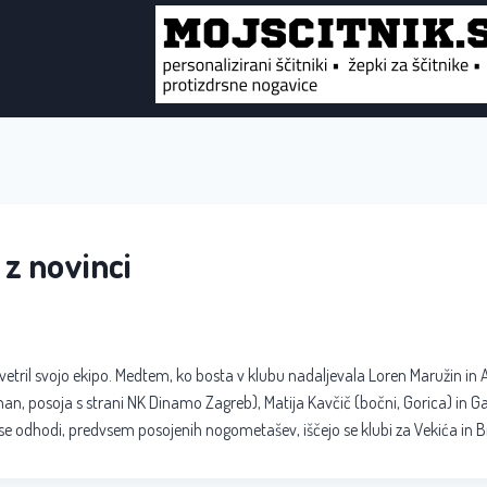
 z novinci
etril svojo ekipo. Medtem, ko bosta v klubu nadaljevala Loren Maružin in 
n, posoja s strani NK Dinamo Zagreb), Matija Kavčič (bočni, Gorica) in Gaš
 se odhodi, predvsem posojenih nogometašev, iščejo se klubi za Vekića in 