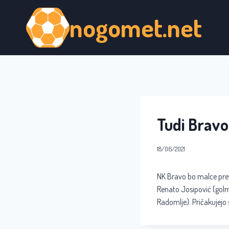
Skip
nogomet.net
to
content
Tudi Bravo
18/06/2021
NK Bravo bo malce prev
Renato Josipović (golma
Radomlje). Pričakujejo