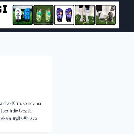
Andraž Kirm, so novinci
per Trdin (vezist,
Brekala. #plts #bravo