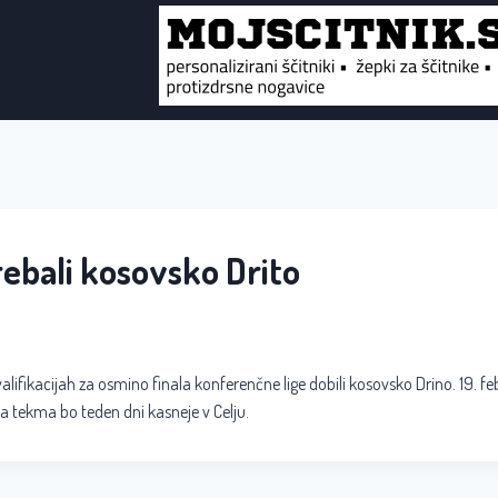
žrebali kosovsko Drito
valifikacijah za osmino finala konferenčne lige dobili kosovsko Drino. 19. fe
a tekma bo teden dni kasneje v Celju.