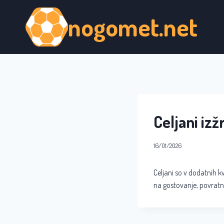
Skip
nogomet.net
to
content
Celjani iz
16/01/2026
Celjani so v dodatnih k
na gostovanje, povratn