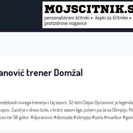
anović trener Domžal
edstavili novega trenerja v tej sezoni. 52-letni Dejan Djuranović je legenda
stopov. Začel je v dresu Izole, v krstni sezoni lige, potem pa še za Olimpijo, 
pov ter 58 golov. #djuranovic #domzale #olimpija #izola #maribor #gor