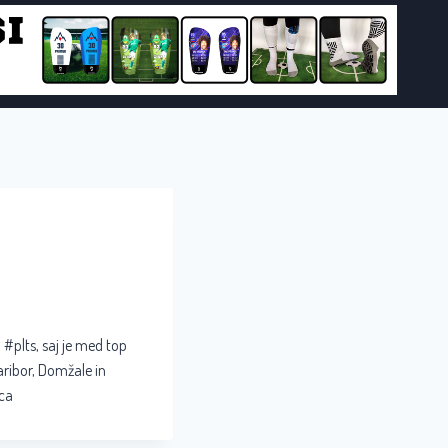
 #plts, saj je med top
Maribor, Domžale in
ica