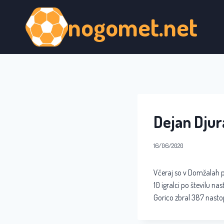
Skip
nogomet.net
to
content
Dejan Djur
16/06/2020
Včeraj so v Domžalah pr
10 igralci po številu na
Gorico zbral 387 nasto