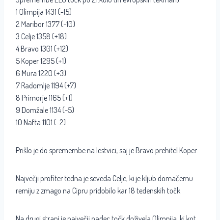
1 Olimpija 1431 (-15)
2 Maribor 1377 (-10)
3 Celje 1358 (+18)
4 Bravo 1301 (+12)
5 Koper 1295 (+1)
6 Mura 1220 (+3)
7 Radomlje 1194 (+7)
8 Primorje 1165 (+1)
9 Domžale 1134 (-5)
10 Nafta 1101 (-2)
Prišlo je do spremembe na lestvici, saj je Bravo prehitel Koper.
Največji profiter tedna je seveda Celje, ki je kljub domačemu
remiju z zmago na Cipru pridobilo kar 18 tedenskih točk.
Na drugi strani je največji padec točk doživela Olimpija, ki kot