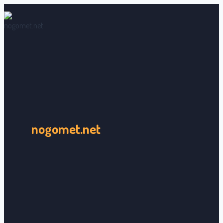
Skip
to
content
nogomet.net