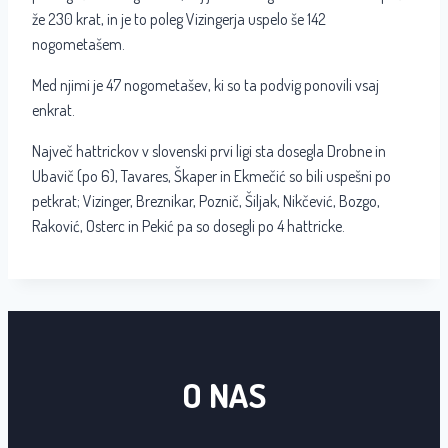
že 230 krat, in je to poleg Vizingerja uspelo še 142
nogometašem.
Med njimi je 47 nogometašev, ki so ta podvig ponovili vsaj
enkrat.
Največ hattrickov v slovenski prvi ligi sta dosegla Drobne in
Ubavič (po 6), Tavares, Škaper in Ekmečić so bili uspešni po
petkrat; Vizinger, Breznikar, Poznič, Šiljak, Nikčević, Bozgo,
Raković, Osterc in Pekić pa so dosegli po 4 hattricke.
O NAS