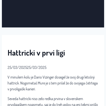
Hattricki v prvi ligi
25/03/2025
25/03/2025
V minulem kolu je Dario Vizinger dosegel že svoj drugi letošnji
hattrick. Nogometaš Mure je s tem prišel že do svojega četrtega
v prvoligaški karieri.
Seveda hattricki niso zelo redka prvina v slovenskem
prvoligaškem nogometu, saj je do treh golov na eni tekmi prišlo