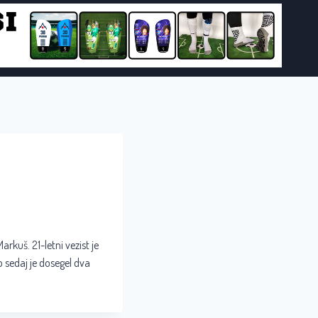
kuš. 21-letni vezist je
o sedaj je dosegel dva