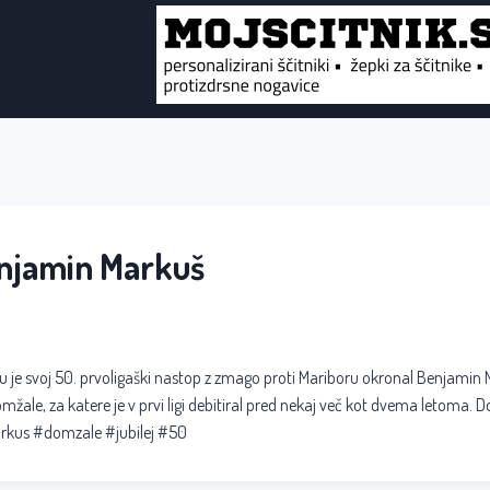
enjamin Markuš
je svoj 50. prvoligaški nastop z zmago proti Mariboru okronal Benjamin Mar
mžale, za katere je v prvi ligi debitiral pred nekaj več kot dvema letoma. D
rkus #domzale #jubilej #50