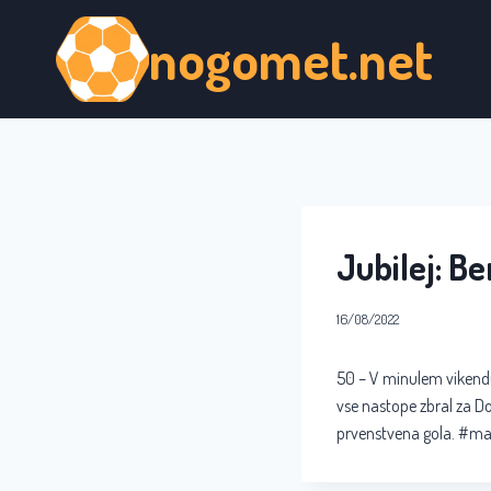
Skip
nogomet.net
to
content
Jubilej: B
16/08/2022
50 – V minulem vikendu 
vse nastope zbral za Do
prvenstvena gola. #ma