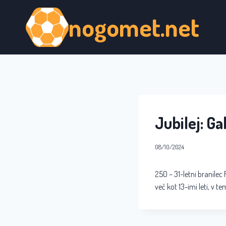
Skip
nogomet.net
to
content
Jubilej: G
08/10/2024
250 – 31-letni branilec 
več kot 13-imi leti, v t