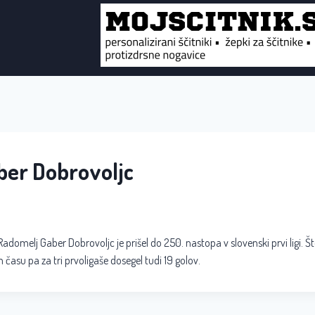
aber Dobrovoljc
Radomelj Gaber Dobrovoljc je prišel do 250. nastopa v slovenski prvi ligi. Št
em času pa za tri prvoligaše dosegel tudi 19 golov.