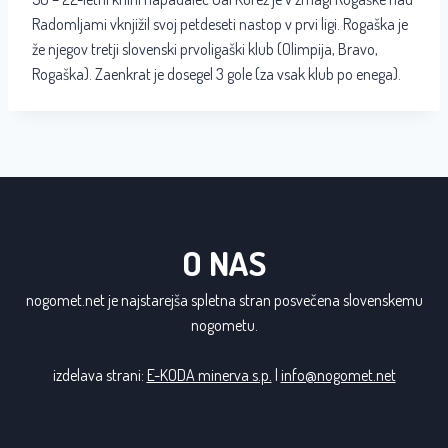
Radomljami vknjižil svoj petdeseti nastop v prvi ligi. Rogaška je
že njegov tretji slovenski prvoligaški klub (Olimpija, Bravo,
Rogaška). Zaenkrat je dosegel 3 gole (za vsak klub po enega).
O NAS
nogomet.net je najstarejša spletna stran posvečena slovenskemu
nogometu.
izdelava strani:
E-KODA minerva s.p.
|
info@nogomet.net