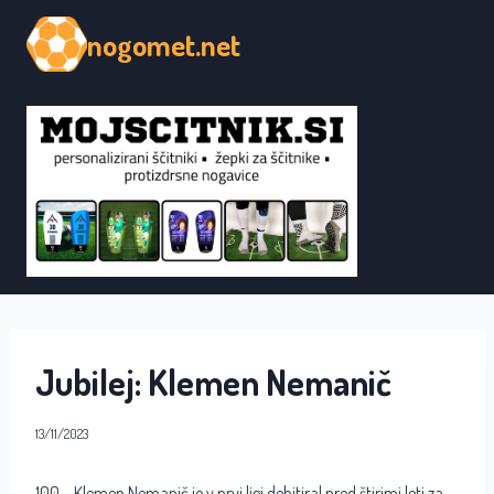
Skip
nogomet.net
to
content
Jubilej: Klemen Nemanič
13/11/2023
100 – Klemen Nemanič je v prvi ligi debitiral pred štirimi leti za