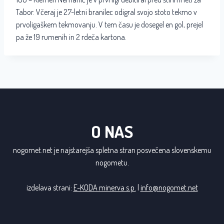
Tabor. Včeraj je 27-letni branilec odigral svojo stoto tekmo v
prvoligaškem tekmovanju. V tem času je dosegel en gol, prejel
pa že 19 rumenih in 2 rdeča kartona.
O NAS
nogomet.net je najstarejša spletna stran posvečena slovenskemu
nogometu.
izdelava strani:
E-KODA minerva s.p.
|
info@nogomet.net