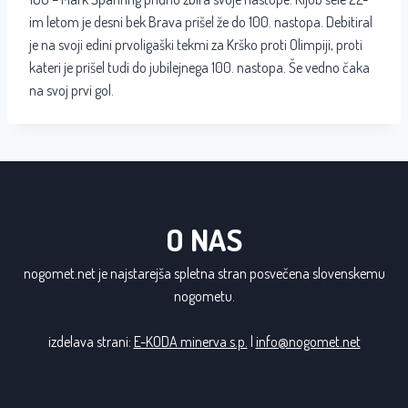
im letom je desni bek Brava prišel že do 100. nastopa. Debitiral
je na svoji edini prvoligaški tekmi za Krško proti Olimpiji, proti
kateri je prišel tudi do jubilejnega 100. nastopa. Še vedno čaka
na svoj prvi gol.
O NAS
nogomet.net je najstarejša spletna stran posvečena slovenskemu
nogometu.
izdelava strani:
E-KODA minerva s.p.
|
info@nogomet.net