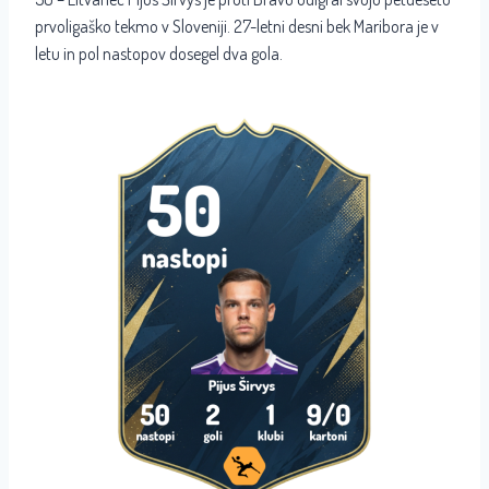
prvoligaško tekmo v Sloveniji. 27-letni desni bek Maribora je v
letu in pol nastopov dosegel dva gola.