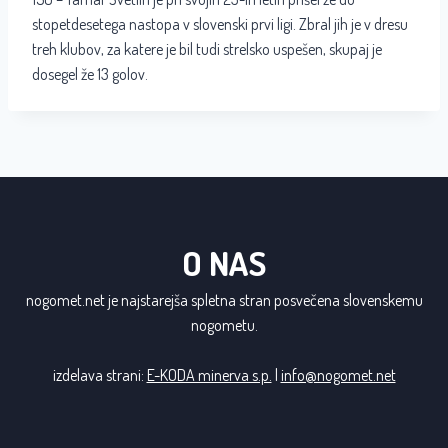
stopetdesetega nastopa v slovenski prvi ligi. Zbral jih je v dresu
treh klubov, za katere je bil tudi strelsko uspešen, skupaj je
dosegel že 13 golov.
O NAS
nogomet.net je najstarejša spletna stran posvečena slovenskemu
nogometu.
izdelava strani:
E-KODA minerva s.p.
|
info@nogomet.net