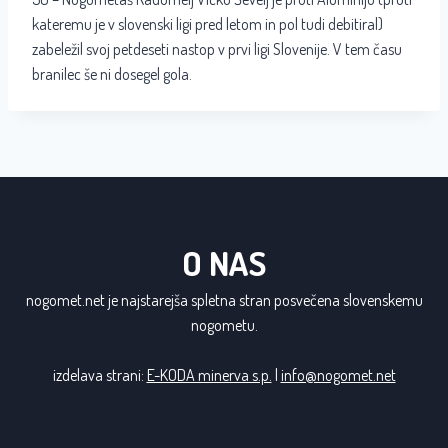
kateremu je v slovenski ligi pred letom in pol tudi debitiral)
zabeležil svoj petdeseti nastop v prvi ligi Slovenije. V tem času
branilec še ni dosegel gola.
O NAS
nogomet.net je najstarejša spletna stran posvečena slovenskemu
nogometu.
izdelava strani:
E-KODA minerva s.p.
|
info@nogomet.net