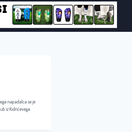
nega napadalca se je
lub iz Kidričevega.