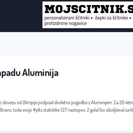
apadu Aluminija
po slovesu od Olimpije podpisal dvoletno pogodbo z Aluminijem. Za 20-let
 Bravo, toda svojo #plts statistiko (27 nastopov, 2 gola) bo izboljševal za k