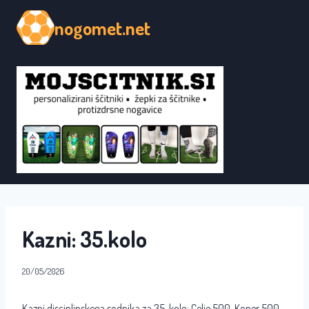
Skip
nogomet.net
to
content
Kazni: 35.kolo
20/05/2026
Kazni disciplinskega sodnika za 35. kolo: Celje 500, Koper 500,