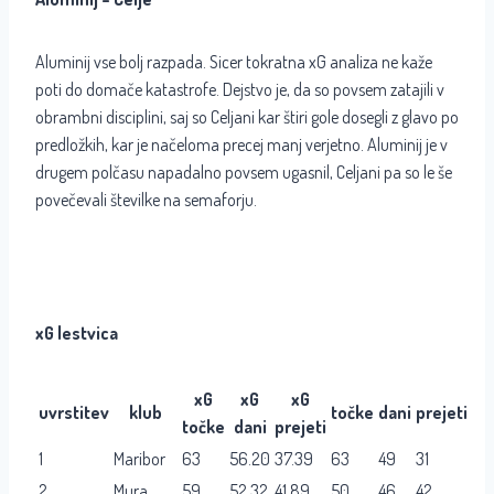
Aluminij vse bolj razpada. Sicer tokratna xG analiza ne kaže
poti do domače katastrofe. Dejstvo je, da so povsem zatajili v
obrambni disciplini, saj so Celjani kar štiri gole dosegli z glavo po
predložkih, kar je načeloma precej manj verjetno. Aluminij je v
drugem polčasu napadalno povsem ugasnil, Celjani pa so le še
povečevali številke na semaforju.
xG lestvica
xG
xG
xG
uvrstitev
klub
točke
dani
prejeti
točke
dani
prejeti
1
Maribor
63
56.20
37.39
63
49
31
2
Mura
59
52.32
41.89
50
46
42