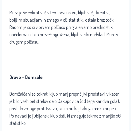
Mura je še enkrat več v tem prvenstvu, kljub večji kreativi,
boljšim situacijam in zmago v xG statistiki, ostala brez točk.
Radomlje so si v prvem polčasu priigrale varno prednost, ki
načeloma ni bila preveč ogrožena, kljub veliki nadvladi Mure v
drugem polčasu.
Bravo – Domžale
Domžalčani so tokrat, kljub manj prepričljivi predstavi, v kateri
je bilo vseh pet strelov delo Jakupovića (od tega kar dva gola),
prišli do zmage proti Bravu, ki se mu kaj takega redko pripeti.
Po navadi je ljubljanski klub tisti, ki zmaguje tekme z manjšo xG
statistiko.