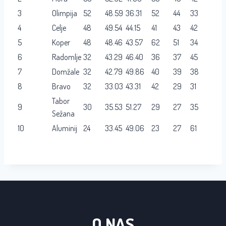
3
Olimpija
52
48.59
36.31
52
44
33
4
Celje
48
49.54
44.15
41
43
42
5
Koper
48
48.46
43.57
62
51
34
6
Radomlje
32
43.29
46.40
36
37
45
7
Domžale
32
42.79
49.86
40
39
38
8
Bravo
32
33.03
43.31
42
29
31
Tabor
9
30
35.53
51.27
29
27
35
Sežana
10
Aluminij
24
33.45
49.06
23
27
61
O NAS