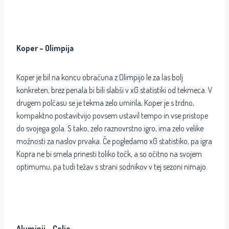
Koper – Olimpija
Koper je bil na koncu obračuna z Olimpijo le za las bolj
konkreten, brez penala bi bili slabši v xG statistiki od tekmeca. V
drugem polčasu se je tekma zelo umirila, Koper je s trdno,
kompaktno postavitvijo povsem ustavil tempo in vse pristope
do svojega gola. S tako, zelo raznovrstno igro, ima zelo velike
možnosti za naslov prvaka. Če pogledamo xG statistiko, pa igra
Kopra ne bi smela prinesti toliko točk, a so očitno na svojem
optimumu, pa tudi težav s strani sodnikov v tej sezoni nimajo.
Aluminij – Celje