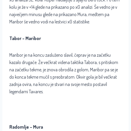
kolu je že v +14 glede na prikazano po xG analizi. Še vedno je v
največjem minusu glede na prikazano Mura, medtem pa
Maribor še vedno vodi na lestvici xG statistike.
Tabor – Maribor
Maribor je na koncu zasluženo slavil, čeprav je na začetku
kazalo drugače. Že večkrat videna taktika Tabora, s pritiskom
na začetku tekme, je znova obrodila z golom, Maribor pa se je
do konca tekme mučil s preobratom. Okvir gola je bil večkrat
zadnja ovira, na koncu je stvari na svoje mesto postavil
legendarni Tavares.
Radomlje – Mura