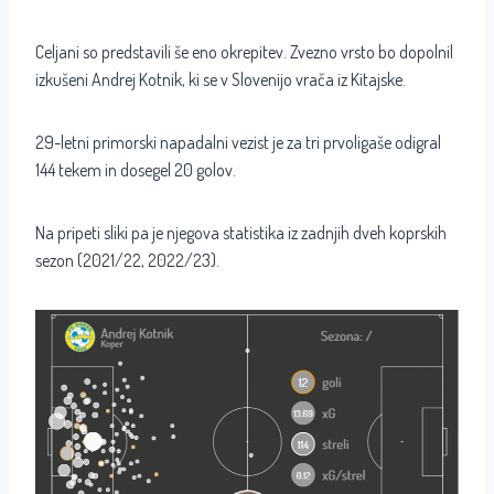
Celjani so predstavili še eno okrepitev. Zvezno vrsto bo dopolnil
izkušeni Andrej Kotnik, ki se v Slovenijo vrača iz Kitajske.
29-letni primorski napadalni vezist je za tri prvoligaše odigral
144 tekem in dosegel 20 golov.
Na pripeti sliki pa je njegova statistika iz zadnjih dveh koprskih
sezon (2021/22, 2022/23).