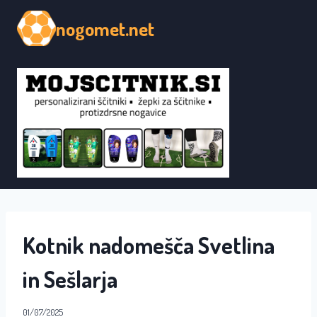
Skip
nogomet.net
to
content
Kotnik nadomešča Svetlina
in Sešlarja
01/07/2025