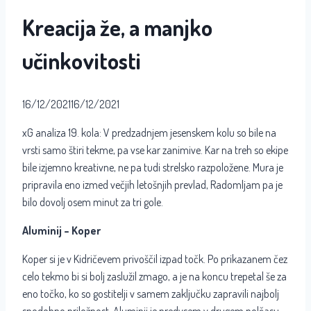
Kreacija že, a manjko
učinkovitosti
16/12/2021
16/12/2021
xG analiza 19. kola: V predzadnjem jesenskem kolu so bile na
vrsti samo štiri tekme, pa vse kar zanimive. Kar na treh so ekipe
bile izjemno kreativne, ne pa tudi strelsko razpoložene. Mura je
pripravila eno izmed večjih letošnjih prevlad, Radomljam pa je
bilo dovolj osem minut za tri gole.
Aluminij – Koper
Koper si je v Kidričevem privoščil izpad točk. Po prikazanem čez
celo tekmo bi si bolj zaslužil zmago, a je na koncu trepetal še za
eno točko, ko so gostitelji v samem zaključku zapravili najbolj