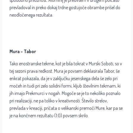
spodobno priložnost. Aluminij je predvsem v drugem polčasu
prevladoval in preko dokaj trdne gostujoče obrambe prišel do
neodločenega rezultata.
Mura – Tabor
Tako enostranske tekme, kot je bila tokrat v Murski Soboti, so v
tej sezoni prava redkost. Mura je povsem deklasirala Tabor, še
enkrat pokazala, da je v zaključku jesenskega dela še zelo pri
močeh in tudi pri zelo solidni formi, kljub številnim tekmam, ki
jih imajo Prekmurci v nogah. Mogoče se je to nekoliko poznalo
pri realizaciji, ne pa toliko v kreativnosti. Število strelov,
prevlada v kreaciji, pričata o velikanski premoči Mure, kar pa se
je na končnem rezultatu (1:0) povsem skrilo.