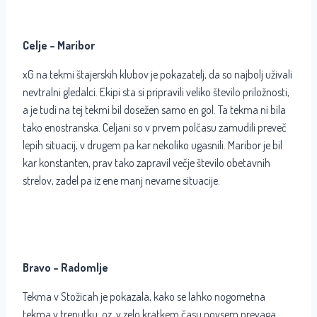
Celje – Maribor
xG na tekmi štajerskih klubov je pokazatelj, da so najbolj uživali
nevtralni gledalci. Ekipi sta si pripravili veliko število priložnosti,
a je tudi na tej tekmi bil dosežen samo en gol. Ta tekma ni bila
tako enostranska. Celjani so v prvem polčasu zamudili preveč
lepih situacij, v drugem pa kar nekoliko ugasnili. Maribor je bil
kar konstanten, prav tako zapravil večje število obetavnih
strelov, zadel pa iz ene manj nevarne situacije.
Bravo – Radomlje
Tekma v Stožicah je pokazala, kako se lahko nogometna
tekma v trenutku, oz. v zelo kratkem času povsem prevaga.