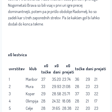
Nogometaši Brava so bili vsaj v prvi uri igre precej
dominantnejši, potem pa je prišlo obdobje Radomelj, ko so
zadeli kar s treh zaporednih strelov. Pa še kakšen gol bi lahko
dodali do konca tekme.
xG lestvica
xG
xG
xG
uvrstitev
klub
točke
dani
prejeti
točke
dani
prejeti
1
Maribor
37
35.20
23.74
36
29
21
2
Mura
33
29.93
21.08
28
23
23
3
Koper
29
28.58
25.71
37
33
22
4
Olimpija
28
24.32
18.08
28
21
17
5
Celje
28
31.65
28.38
22
20
23