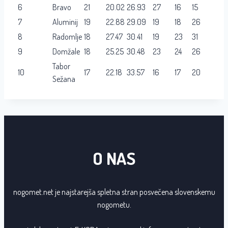
6
Bravo
21
20.02
26.93
27
16
15
7
Aluminij
19
22.88
29.09
19
18
26
8
Radomlje
18
27.47
30.41
19
23
31
9
Domžale
18
25.25
30.48
23
24
26
Tabor
10
17
22.18
33.57
16
17
20
Sežana
O NAS
nogomet.net je najstarejša spletna stran posvečena slovenskemu
nogometu.