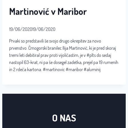
Martinović v Maribor
19/06/2020
19/06/2020
Prvaki so predstavili še svojo drugo okrepitev za novo
prvenstvo. Črnogorski branilec Ilija Martinović, ki je pred skoraj
tremi leti debitiral prav proti vijoličastim, je v #plts do sedaj
nastopil 63-krat, ni pa še dosegel zadetka, prejel pa 19 rumenih
in 2 rdeča kartona. #martinovic #maribor #aluminij
O NAS