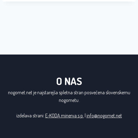
O NAS
nogomet.net je najstarejša spletna stran posvečena slovenskemu
nogometu.
izdelava strani:
E-KODA minerva s.p.
|
info@nogomet.net