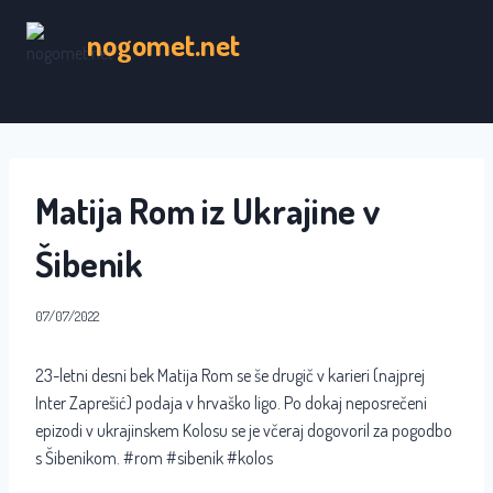
Skip
nogomet.net
to
content
Matija Rom iz Ukrajine v
Šibenik
07/07/2022
23-letni desni bek Matija Rom se še drugič v karieri (najprej
Inter Zaprešić) podaja v hrvaško ligo. Po dokaj neposrečeni
epizodi v ukrajinskem Kolosu se je včeraj dogovoril za pogodbo
s Šibenikom. #rom #sibenik #kolos