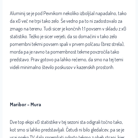
Aluminij se je pod Pevnikom nekoliko izboljšal napadalno, tako
da xG več ne trpi tako zelo. Še vedno pa to ni zadostovalo za
zmago na terenu. Tudi sicer je končnih 1:1 povsem v skladu z xG
statistiko. Težko je sicer verjeti, da so domačini v tako zelo
pomembni tekmi povsem spali v prvem polčasu (brez strela),
morda pa je ravno ta pomembnost tekme povzročila tako
predstavo. Prav gotovo pa lahko rečemo, da smo na tej temi
videli minimalno število poskusov v kazenskih prostorih.
Maribor – Mura
Dve top ekipi xG statistike v tej sezoni sta odigrali točno tako,
kot smo si lahko predstavljali. Četudi ni bilo gledalcev, pa se je
vsaj preko TV dalo spremljati odprto tekmo z obeh strani, kjer