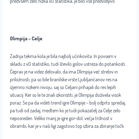
predvsem zelo nizka xG statistika, je bilo vse predvidljivo.
Olimpija – Celje
Zadnja tekma kola je bila najbolj učinkovita. In povsem v
skladu z xG statistiko, tudi število golov ustreza do potankosti.
Čeprav je na videz delovalo, da ima Olimpija več strelov in
priložnosti, pa so bile branilske vrste Ljubljančanov res na
izjemno nizkem nivoju, saj so Celjani prihajali do res lepih
situacij. Ker so le te znali izkoristiti, je Olimpija doživela visok
poraz. Se pa da videti trend igre Olimpije – bolj odprto spredaj,
pa tudi od zadaj, medtem ko je tudi pokazatelj za Celje zelo
neposreden. Veliko manj je igre gor-dol, večja trdnost v
obrambi, kar je v naši ligi zagotovo top izbira za zbiranje točk.