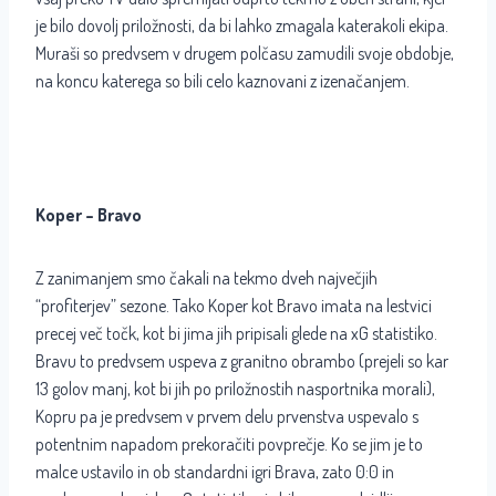
je bilo dovolj priložnosti, da bi lahko zmagala katerakoli ekipa.
Muraši so predvsem v drugem polčasu zamudili svoje obdobje,
na koncu katerega so bili celo kaznovani z izenačanjem.
Koper – Bravo
Z zanimanjem smo čakali na tekmo dveh največjih
“profiterjev” sezone. Tako Koper kot Bravo imata na lestvici
precej več točk, kot bi jima jih pripisali glede na xG statistiko.
Bravu to predvsem uspeva z granitno obrambo (prejeli so kar
13 golov manj, kot bi jih po priložnostih nasportnika morali),
Kopru pa je predvsem v prvem delu prvenstva uspevalo s
potentnim napadom prekoračiti povprečje. Ko se jim je to
malce ustavilo in ob standardni igri Brava, zato 0:0 in