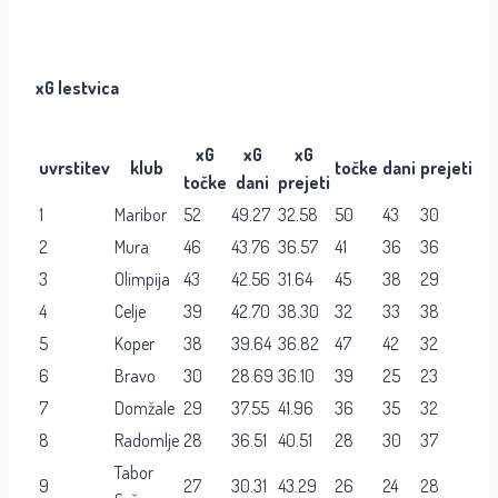
xG lestvica
xG
xG
xG
uvrstitev
klub
točke
dani
prejeti
točke
dani
prejeti
1
Maribor
52
49.27
32.58
50
43
30
2
Mura
46
43.76
36.57
41
36
36
3
Olimpija
43
42.56
31.64
45
38
29
4
Celje
39
42.70
38.30
32
33
38
5
Koper
38
39.64
36.82
47
42
32
6
Bravo
30
28.69
36.10
39
25
23
7
Domžale
29
37.55
41.96
36
35
32
8
Radomlje
28
36.51
40.51
28
30
37
Tabor
9
27
30.31
43.29
26
24
28