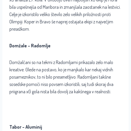
bila uspešnejša od Maribora in zmanjšala zaostanek na lestvici.
Celje je izkoristilo veliko število zelo velikih priložnosti proti
Olimpiji. Koper in Bravo še naprej ostajata ekipi z največjim
presežkom.
Domžale – Radomlje
Domžalčani so na tekmi z Radomljami prikazalo zelo malo
kreative. Glede na postavo, ko je manjkalo kar nekaj vidnih
posameznikov, to ni bilo presenetljivo. Radomljani takšne
sosedske pomoči niso povsem izkoristili, saj tudi skoraj dva
priigrana xG gola nista bila dovolj za kakšnega v realnosti.
Tabor – Aluminij