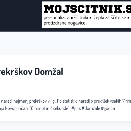
rekrškov Domžal
 naredi najmanj prekrškov v ligi. Po statistiki naredijo prekršek vsakih 7 m
jajo Novogoričani (6 minut in 4 sekunde). #plts #domzale #gorica