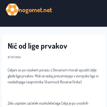
Skip
nogomet.net
to
content
Nič od lige prvakov
31/07/2024
Celjani so po visokem porazu s Slovanom morali opustiti želje
glede lige prvakov. Misli se sedaj preusmerjajo v evropsko ligo in
naslednjega nasprotnika Shamrock Roverse (Irska).
Zelo uspešen začetek visokoletečega Celja je po uvodnih