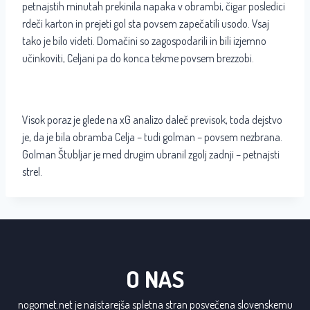
petnajstih minutah prekinila napaka v obrambi, čigar posledici
rdeči karton in prejeti gol sta povsem zapečatili usodo. Vsaj
tako je bilo videti. Domačini so zagospodarili in bili izjemno
učinkoviti, Celjani pa do konca tekme povsem brezzobi.
Visok poraz je glede na xG analizo daleč previsok, toda dejstvo
je, da je bila obramba Celja – tudi golman – povsem nezbrana.
Golman Štubljar je med drugim ubranil zgolj zadnji – petnajsti
strel.
O NAS
nogomet.net je najstarejša spletna stran posvečena slovenskemu