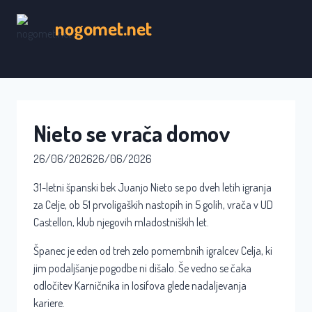
Skip
nogomet.net
to
content
Nieto se vrača domov
26/06/2026
26/06/2026
31-letni španski bek Juanjo Nieto se po dveh letih igranja
za Celje, ob 51 prvoligaških nastopih in 5 golih, vrača v UD
Castellon, klub njegovih mladostniških let.
Španec je eden od treh zelo pomembnih igralcev Celja, ki
jim podaljšanje pogodbe ni dišalo. Še vedno se čaka
odločitev Karničnika in Iosifova glede nadaljevanja
kariere.