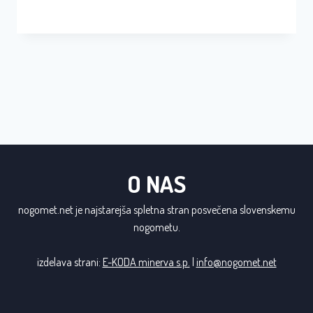
O NAS
nogomet.net je najstarejša spletna stran posvečena slovenskemu
nogometu.
izdelava strani:
E-KODA minerva s.p.
|
info@nogomet.net