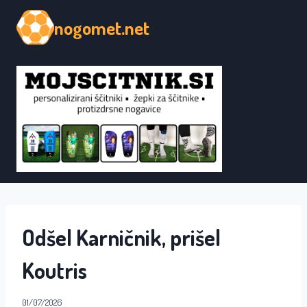
Skip
nogomet.net
to
content
Odšel Karničnik, prišel
Koutris
01/07/2026