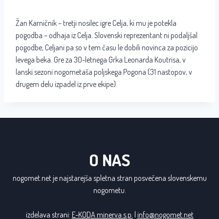
Žan Karničnik – tretji nosilec igre Celja, ki mu je potekla
pogodba – odhaja iz Celja. Slovenski reprezentant ni podaljšal
pogodbe, Celjani pa so v tem času le dobili novinca za pozicijo
levega beka. Gre za 30-letnega Grka Leonarda Koutrisa, v
lanski sezoni nogometaša poljskega Pogona (31 nastopov, v
drugem delu izpadel iz prve ekipe).
O NAS
nogomet.net je najstarejša spletna stran posvečena slovenskemu
nogometu.
izdelava strani:
E-KODA minerva s.p.
|
info@nogomet.net