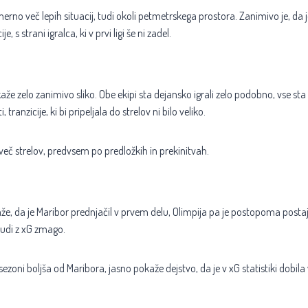
erno več lepih situacij, tudi okoli petmetrskega prostora. Zanimivo je, da je
 s strani igralca, ki v prvi ligi še ni zadel.
aže zelo zanimivo sliko. Obe ekipi sta dejansko igrali zelo podobno, vse sta
 tranzicije, ki bi pripeljala do strelov ni bilo veliko.
 več strelov, predvsem po predložkih in prekinitvah.
že, da je Maribor prednjačil v prvem delu, Olimpija pa je postopoma posta
udi z xG zmago.
j sezoni boljša od Maribora, jasno pokaže dejstvo, da je v xG statistiki dobila