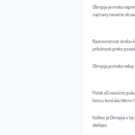
Olimpija je imela neprim
najmanj nevarne situacije,
Raznovrstnost strelov k
priložnosti preko posesti,
Olimpija je imela nekaj
Potek xG resnično poka
koncu končala tekmo t
Kolikor je Olimpija v te
derbijev.