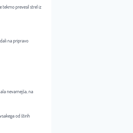
 tekmo prevesil strel iz
 dali na pripravo
jala nevarnejša, na
 vsakega od štirih