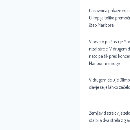
Časovnica prikaže črni 
Olimpija toliko premočn
štab Maribora.
V prvem polčasu je Marib
nizal strele. V drugem 
nato pa tik pred konce
Maribor ni zmogel.
V drugem delu je Olimpij
slavje se je lahko začelo
Zemljevid strelov je ze
sta bila dva strela z g