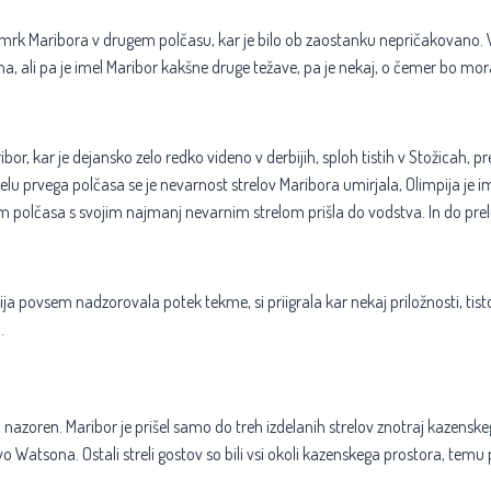
mrk Maribora v drugem polčasu, kar je bilo ob zaostanku nepričakovano. Vzr
a, ali pa je imel Maribor kakšne druge težave, pa je nekaj, o čemer bo mora
or, kar je dejansko zelo redko videno v derbijih, sploh tistih v Stožicah, p
delu prvega polčasa se je nevarnost strelov Maribora umirjala, Olimpija je im
m polčasa s svojim najmanj nevarnim strelom prišla do vodstva. In do pre
a povsem nadzorovala potek tekme, si priigrala kar nekaj priložnosti, tisto 
.
lo nazoren. Maribor je prišel samo do treh izdelanih strelov znotraj kazensk
lavo Watsona. Ostali streli gostov so bili vsi okoli kazenskega prostora, tem