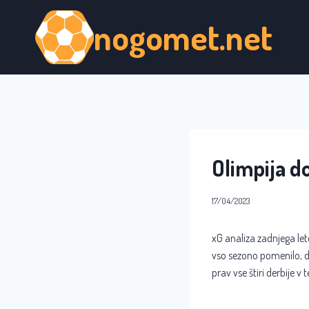
Skip
nogomet.net
to
content
Olimpija do
17/04/2023
xG analiza zadnjega let
vso sezono pomenilo, da
prav vse štiri derbije v t