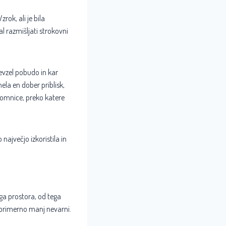
ok, ali je bila
l razmišljati strokovni
revzel pobudo in kar
ela en dober priblisk,
lomnice, preko katere
največjo izkoristila in
ega prostora, od tega
u primerno manj nevarni.