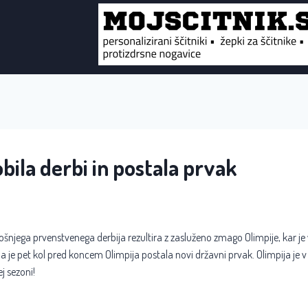
bila derbi in postala prvak
ošnjega prvenstvenega derbija rezultira z zasluženo zmago Olimpije, kar je 
 je pet kol pred koncem Olimpija postala novi državni prvak. Olimpija je v x
ej sezoni!