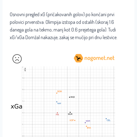
Osnovni pregled xG (pričakovanih golov) po končani prvi
polovici prvenstva. Olimpija izstopa od ostalih (skoraj 1.6
danega gola na tekmo, manj kot 0.6 prejetega gola). Tudi
xG/xGa Domžal nakazuje, zakaj se mučijo pri dnu lestvice.