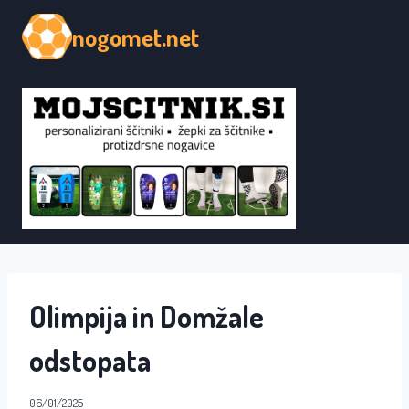
Skip
nogomet.net
to
content
Olimpija in Domžale
odstopata
06/01/2025