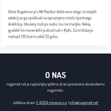
Oliver Bogatinov je v NK Maribor dobil novo vlogo. Iz mlajših
selekcij so ga vpoklicali na izpraznjeno mesto športnega
direktorja. Izkušenj, tudi po svetu, mu ne manjka. Nekaj
igralskih (in trenerskih) je zbral tudi v #plts. Za tri klube je
nastopil 130 krat in zabil 33 golov.
O NAS
nogomet.net je najstarejša spletna stran posvečena slovenskemu
nogometu.
izdelava strani:
E-KODA minerva s.p.
|
info@nogomet.net