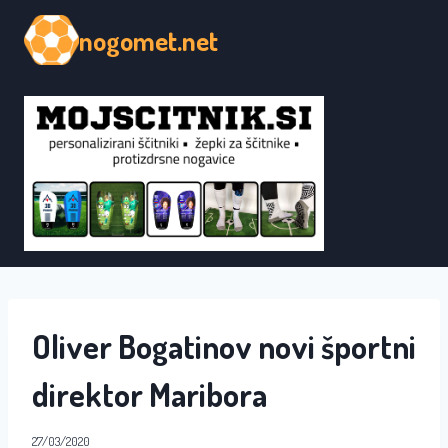
Skip
nogomet.net
to
content
Oliver Bogatinov novi športni
direktor Maribora
27/03/2020