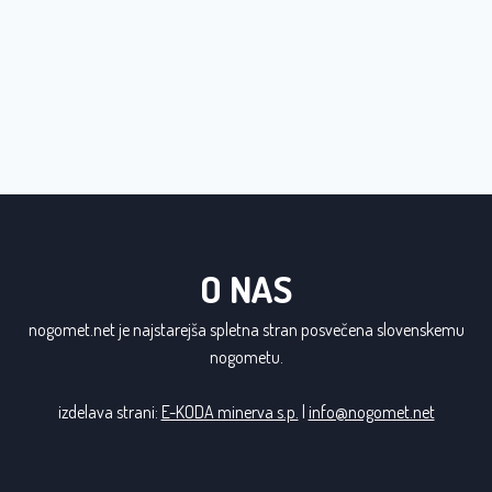
O NAS
nogomet.net je najstarejša spletna stran posvečena slovenskemu
nogometu.
izdelava strani:
E-KODA minerva s.p.
|
info@nogomet.net