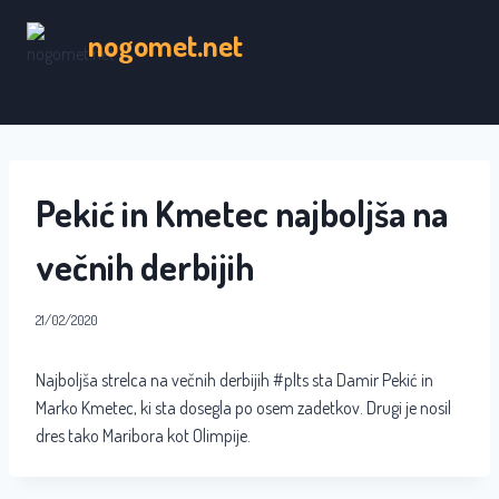
Skip
nogomet.net
to
content
Pekić in Kmetec najboljša na
večnih derbijih
21/02/2020
Najboljša strelca na večnih derbijih #plts sta Damir Pekić in
Marko Kmetec, ki sta dosegla po osem zadetkov. Drugi je nosil
dres tako Maribora kot Olimpije.